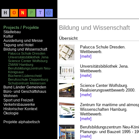
Bildung und Wissenschaft
Projects / Projekte
Städtebau
Kultur
Übersicht
Ausstellung und Messe
Tagung und Hotel
Palucca Schule Dresden.
Bildung und Wissenschaft
Wettbewerb.
Palucca Schule Dresden
[mehr]
Universitätsbibliothek Jena
Science Center Wolfsburg
ZMAW Hamburg
Unversitätsbibliothek Jena.
Berufsbildungszentrum Neu-
Wettbewerb.
Königsaue
[mehr]
Bücherei Lüdenscheid
Berufsschule Cloppenburg
Schulzentrum Meinersen
Science Center Wolfsburg.
Bund Länder Gemeinden
Realisierungswettbewerb 2000.
Büro- und Geschäftshaus
[mehr]
Wohnen
Sport und Freizeit
Verkehrsbauwerke
Zentrum für maritime und atmos
Historischer Kontext
Wissenschaften Hamburg.
Ökologie
Wettbewerb.
[mehr]
Projekte alphabetisch
Berufsbildungszentrum Neu-Kön
Planungs- und Bauzeit 1995 - 1
[mehr]